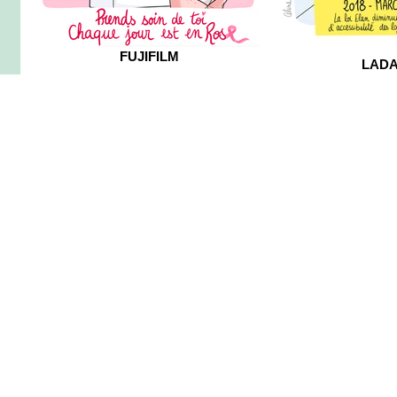
FUJIFILM
LAD